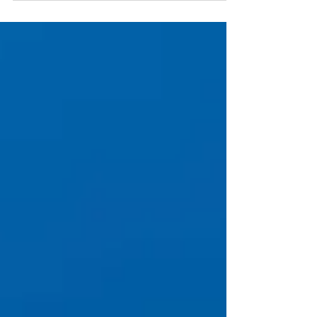
アメリカンショートヘアの子がスクスク育っておりま
す！ アメリカンショートヘアをお考えの方、ぜひご相
談ください！