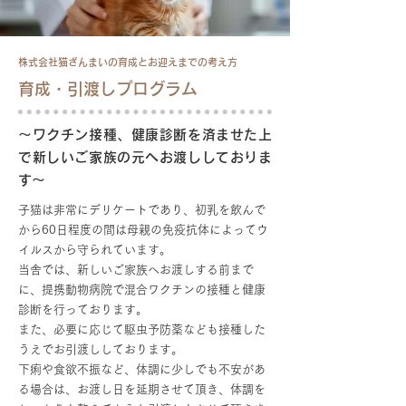
株式会社猫ざんまいの育成とお迎えまでの考え方
育成・引渡しプログラム
～ワクチン接種、健康診断を済ませた上
で新しいご家族の元へお渡ししておりま
す～
子猫は非常にデリケートであり、初乳を飲んで
から60日程度の間は母親の免疫抗体によってウ
イルスから守られています。
当舎では、新しいご家族へお渡しする前まで
に、提携動物病院で混合ワクチンの接種と健康
診断を行っております。
また、必要に応じて駆虫予防薬なども接種した
うえでお引渡ししております。
下痢や食欲不振など、体調に少しでも不安があ
る場合は、お渡し日を延期させて頂き、体調を